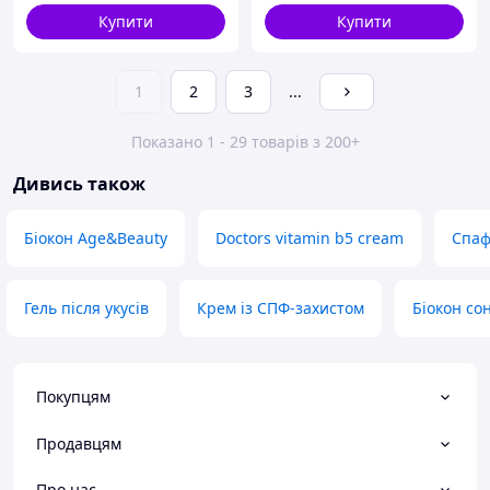
Купити
Купити
1
2
3
...
Показано 1 - 29 товарів з 200+
Дивись також
Біокон Age&Beauty
Doctors vitamin b5 cream
Спаф
Гель після укусів
Крем із СПФ-захистом
Біокон со
Покупцям
Продавцям
Про нас