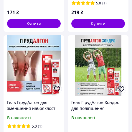
5.0
(1)
171
₴
219
₴
Купити
Купити
Гель ГірудАлгон для
Гель ГірудАлгон Хондро
зменшення набряклості
для поліпшення
та хворобливості в
рухливості, зменшення
В наявності
В наявності
суглобах та м'язах, 50 мл.
набряклості, болю в
суглобах і м'язах, 50 мл
5.0
(1)