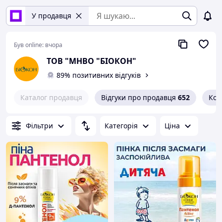
У продавця
Був online:
вчора
ТОВ "МНВО "БІОКОН"
89% позитивних відгуків
Каталог продавця
Відгуки про продавця
652
Кон
Фільтри
Категорія
Ціна