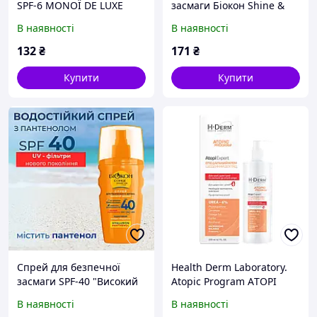
SPF-6 MONOЇ DE LUXE
засмаги Біокон Shine &
"Моної де люкс" , 160 мл.
Silk 160 мл
В наявності
В наявності
132
₴
171
₴
Купити
Купити
Спрей для безпечної
Health Derm Laboratory.
засмаги SPF-40 "Високий
Atopic Program АTOPI
захист", 160мл.
EXPERT крем, 200 мл
В наявності
В наявності