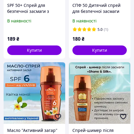
SPF 50+ Спрей для
СПФ 50 Дитячий спрей
безпечної засмаги з
для безпечної засмаги
пантенолом «Сонячний
«Суперзахист» 160мл
В наявності
В наявності
екран» 160 мл.
5.0
(1)
189
₴
180
₴
Купити
Купити
Масло "Активний загар"
Спрей-шимер після