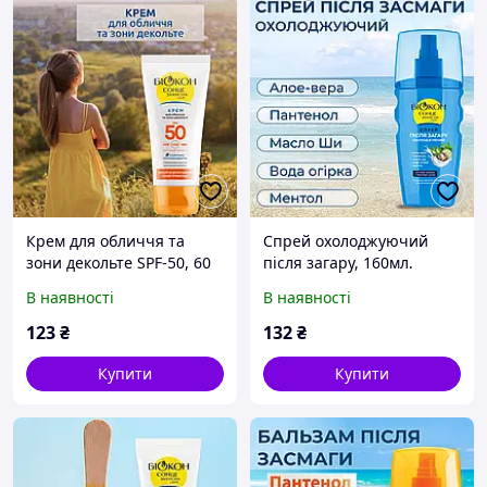
Крем для обличчя та
Спрей охолоджуючий
зони декольте SPF-50, 60
після загару, 160мл.
мл
В наявності
В наявності
123
₴
132
₴
Купити
Купити