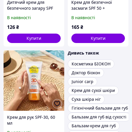
Дитячий крем для
Крем для безпечної
безпечного загару SPF
засмаги SPF 50 +
50+ «Надвисокий захист»
«Надвисокий захист» 160
В наявності
В наявності
90 мл.
мл
126
₴
165
₴
Купити
Купити
Дивись також
Косметика БІОКОН
Доктор біокон
Junior carp
Крем для сухої шкіри
Суха шкіра ніг
Гігієнічний бальзам для губ б
Бальзам для губ від сухості
Крем для рук SPF-30, 60
мл
Бальзам-крем для губ