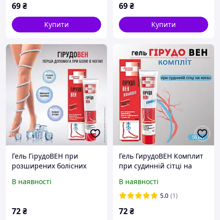
69
₴
69
₴
Купити
Купити
Гель ГірудоВЕН при
Гель ГирудоВЕН Комплит
розширених болісних
при судинній сітці на
венах ніг, Гель для
ногах, 50 мл
В наявності
В наявності
покращення кровообігу,
зняття набряклості та
5.0
(1)
втоми ніг.50 мл
72
₴
72
₴