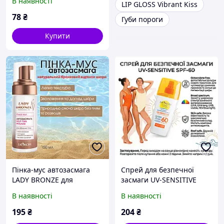
В наявності
LIP GLOSS Vibrant Kiss
78
₴
Губи пороги
Купити
Пінка-мус автозасмага
Cпрей для безпечної
LADY BRONZE для
засмаги UV-SENSITIVE
обличчя та тіла,
SPF-60, 160 мл
В наявності
В наявності
Природний засіб для
швидкої засмаги
195
₴
204
₴
Моментальний Ефект