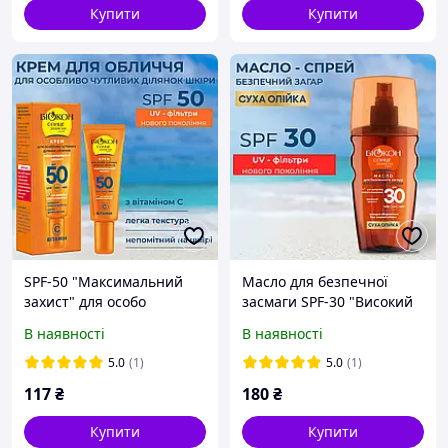
засмаги 150мл
Купити
Купити
SPF-50 "Максимальний
Масло для безпечної
захист" для особо
засмаги SPF-30 "Високий
чутливих частин
захист", 160мл.
В наявності
В наявності
обличчя, 25мл
5.0
(1)
5.0
(1)
117
₴
180
₴
Купити
Купити