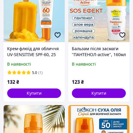
Крем-флюїд для обличчя
Бальзам після засмаги
UV-SENSITIVE SPF-60, 25
"ПАНТЕНОЛ-active", 160мл
мл
В наявності
В наявності
5.0
(1)
132
₴
123
₴
Купити
Купити