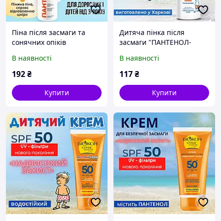
Піна після засмаги та
Дитяча пінка після
сонячних опіків
засмаги "ПАНТЕНОЛ-
«Пантенол-active»
active", 150мл.
В наявності
В наявності
192
₴
117
₴
Купити
Купити