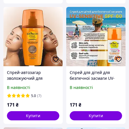
Спрей-автозагар
Cпрей для дітей для
зволожуючий для
безпечної засмаги UV-
обличчя та тіла, 160мл
SENSITIVE SPF-60, 90 мл
В наявності
В наявності
5.0
(7)
171
₴
171
₴
Купити
Купити